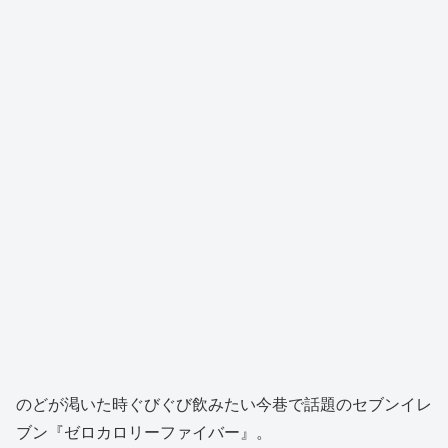
のどが渇いた時ぐびぐび飲みたい今巷で話題のセブンイレ
ブン『ゼロカロリーファイバー』。