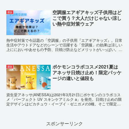
ださいね。
空調服エアギアキッズ子供用はど
通販
こで買う？大人だけじゃない涼し
い熱中症対策ウェア
熱中症対策で今話題の「空調服」の子供用『エアギアキッズ』。日常
生活やアウトドアなどのシーンで活躍する「空調服」の効果は涼しい
上ににおいやあせもの予防、日焼け防止などメリットがいっぱい。そ
こで『エアギアキッズ』をどこで買うことができるかご紹介します！
ポケモンコラボコスメ2021夏は
通販
アネッサ日焼け止め！限定パッケ
ージの違いと値段も
資生堂アネッサ(ANESSA)は2021年3月21日にポケモンのコラボコス
メ「パーフェクト UV スキンケアミルク a」を発売。日焼け止めの限
定デザインはピカチュウ・イーブイ・ゼニガメの3種。そこで限定パ
ッケージの違いや値段について調査しました。
スポンサーリンク