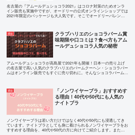
名古屋の『アムールデュショコラ2021』はコロナ対策のためオンラ
イン販売も実施中ですが、オードリーの公式オンラインショップでは
2021年限定のパッケージも大人気です。そこでオードリーバレンタ
イン限定ドリンクボトルを入手するコツをご紹介します。
クラブハリエのショコラバーム賞
通販
味期限や口コミは？食べ方もアム
ールデュショコラ人気の秘密
アムールデュショコラが高島屋で2021年も開催！日本一の売り上げ
の名古屋で高い人気のクラブハリエのバームクーヘン・ショコラバー
ムはオンライン販売でもすぐに売り切れに。そんなショコラバームの
賞味期限や口コミ、そして食べ方をご紹介します。
「ノンワイヤーブラ」おすすめす
通販
る理由！40代や50代にも人気の
ナイトブラ
ノンワイヤーブラは若い方だけではなく40代や50代にも浸透してき
ています。ナイトブラとしても身に着けられるノンワイヤーブラをお
すすめする理由を、40代や50代の方に向けてご紹介します。またお
すすめのノンワイヤーブラも好評なので、よかったら一度見てみてく