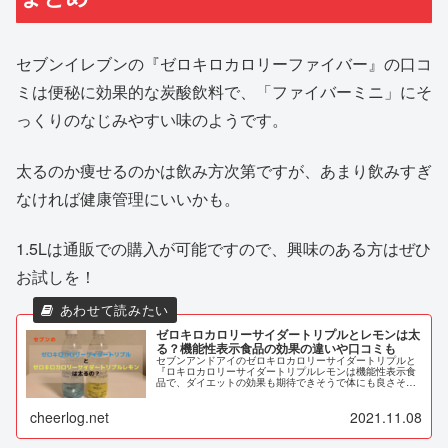
セブンイレブンの『ゼロキロカロリーファイバー』の口コ
ミは便秘に効果的な炭酸飲料で、「ファイバーミニ」にそ
っくりのなじみやすい味のようです。
太るのか痩せるのかは飲み方次第ですが、あまり飲みすぎ
なければ健康管理にいいかも。
1.5Lは通販での購入が可能ですので、興味のある方はぜひ
お試しを！
ゼロキロカロリーサイダートリプルとレモンは太
る？機能性表示食品の効果の違いや口コミも
セブンアンドアイのゼロキロカロリーサイダートリプルと
『ロキロカロリーサイダートリプルレモンは機能性表示食
品で、ダイエットの効果も期待できそうで体にも良さそ
う。ただそれぞれ味だけではなく成分や効果も違いがある
ようで。太る可能性も気になります。そこで成分や効果の
cheerlog.net
2021.11.08
違いと口コミとともに調査しました。