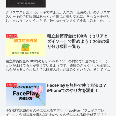
クリスマスと言えばケーキですよね。人気の「鬼滅の刃」のクリスマ
スケーキの予約販売はあっという間にが売り切れに。それなら手作り
しちゃおう！ということで、Twitterやインスタで検索しみました。ク
リスマスだけじゃなくイベントの参考になるかも。
積立封筒貯金は100均（セリアと
トリビア
ダイソー）で貯めよう！お金の振
り分け項目一覧も
積立封筒貯金を100均のセリアやダイソーの封筒で貯金のモチベーシ
ョンが上げてる人が増えているようです。通帳のざっくりした金額は
お金があるように見えてお財布のひもが緩みやすいもの。そこでざる
勘定から卒業できる積立封筒貯金のやり方やお金の振り分け項目をご
紹介！
FacePlayを無料で使う方法は？
トリビア
iPhoneでのやり方を調査！
今SNSで話題の女の子になれるアプリ「FacePlay（フェイスプレ
イ）」。今回写真を撮ればかわいい女の子になれる顔合成アプリ「