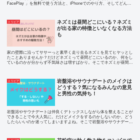
FacePlay 」を無料で使う方法と、iPhoneでのやり方、そしてどんな
風にかわいくなるのかを調査しました！
ネズミは昼間どこにいる？ネズミ
トリビア
が出る家の特徴といなくなる方法
も
家の壁際に沿ってササーっと素早く走り去るネズミを見てヒヤッとし
たことありませんか？だけどネズミって昼間どこにいるのか、何をし
ているのかが分からず不気味さは増すばかり。そこでネズミが昼間ど
こにいるのか、そしてネズミが出る家の特徴やいなくなる方法を調査
しました。
岩盤浴やサウナデートのメイクは
トリビア
どうする？気になるみんなの意見
と男性の気持ち！
岩盤浴やサウナデートは仲良くデトックスしながら体を整えることが
できることで今大人気に。だけどメイクをするのかしないのか、どう
したらいいのか迷ってしまいますよね。そこで岩盤浴やサウナデート
のメイクについての女性の意見や男性の思いを調査しました。