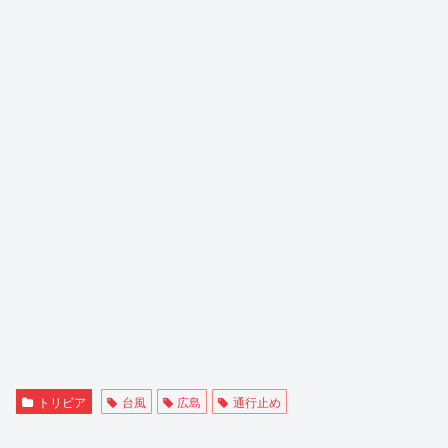
トリビア
台風
広島
通行止め