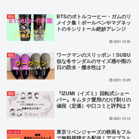
BTSのボトルコーヒー・ガムのリ
通販
メイク集！ボールペンやマグネッ
トのキシリトール絶妙アレンジ
2021.10.30
ワークマンのスリッポン！SUBU
通販
似な冬サンダルのサイズ感や雨の
日の防水・撥水性は？
2021.10.29
『IZUMI（イズミ）回転式シェー
通販
バー』キムタク愛用のひげ剃りの
値段（定価）や口コミと評判は？
2021.10.13
東京リベンジャーズの映画をフル
エンタメ
で無料視聴する配信！アマプラと