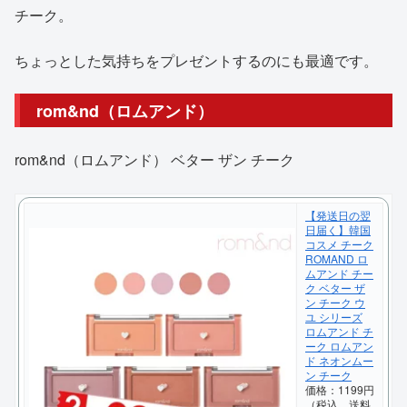
チーク。
ちょっとした気持ちをプレゼントするのにも最適です。
rom&nd（ロムアンド）
rom&nd（ロムアンド） ベター ザン チーク
【発送日の翌
日届く】韓国
コスメ チーク
ROMAND ロ
ムアンド チー
ク ベター ザ
ン チーク ウ
ユ シリーズ
ロムアンド チ
ーク ロムアン
ド ネオンムー
ン チーク
価格：1199円
（税込、送料