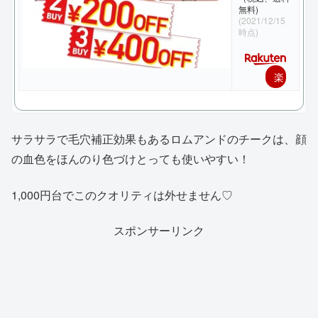
無料)
(2021/12/15
時点)
楽
天
で
サラサラで毛穴補正効果もあるロムアンドのチークは、顔
購
の血色をほんのり色づけとっても使いやすい！
入
1,000円台でこのクオリティは外せません♡
スポンサーリンク