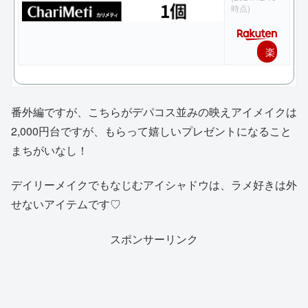
時点)
楽
天
で
番外編ですが、こちらがデパコス並みの映えアイメイクは
購
2,000円台ですが、もらって嬉しいプレゼントになること
入
まちがいなし！
デイリーメイクでもなじむアイシャドウは、ラメ好きは外
せないアイテムです♡
スポンサーリンク