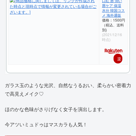
口紅 唇 潤い
唇ケア 保湿
水分 韓国コス
メ 海外通販
価格：1500円
（税込、送料
別)
(2021/12/16
時点)
楽
天
で
ガラス玉のような光沢、自然なうるおい、柔らかい密着力
購
で高見えメイク♡
入
ほのかな色味がさりげなく女子を演出します。
今アツいミュドゥはマスカラも人気！