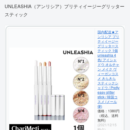
UNLEASHIA（アンリシア）プリティイージーグリッター
スティック
国内配送★ア
ンリシア プリ
ティイージー
グリッタース
ティック 1個
unleashia 4
色/ アイシャ
ドウ オルチャ
ン メイク ヴ
ィーガンコス
メ きらきら
スティックシ
ャドウ / Pretty
easy glitter
stick / 韓国コ
スメ (メール
便)
価格：1380円
（税込、送料
無料)
(2021/12/15
時点)