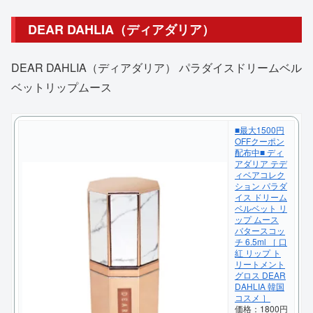
DEAR DAHLIA（ディアダリア）
DEAR DAHLIA（ディアダリア） パラダイスドリームベル
ベットリップムース
■最大1500円
OFFクーポン
配布中■ ディ
アダリア テデ
ィベアコレク
ション パラダ
イス ドリーム
ベルベット リ
ップ ムース
バタースコッ
チ 6.5ml ［ 口
紅 リップ ト
リートメント
グロス DEAR
DAHLIA 韓国
コスメ ］
価格：1800円