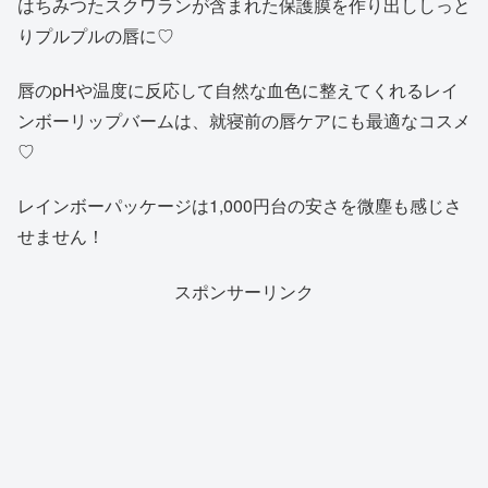
はちみつたスクワランが含まれた保護膜を作り出ししっと
購
りプルプルの唇に♡
入
唇のpHや温度に反応して自然な血色に整えてくれるレイ
ンボーリップバームは、就寝前の唇ケアにも最適なコスメ
♡
レインボーパッケージは1,000円台の安さを微塵も感じさ
せません！
スポンサーリンク