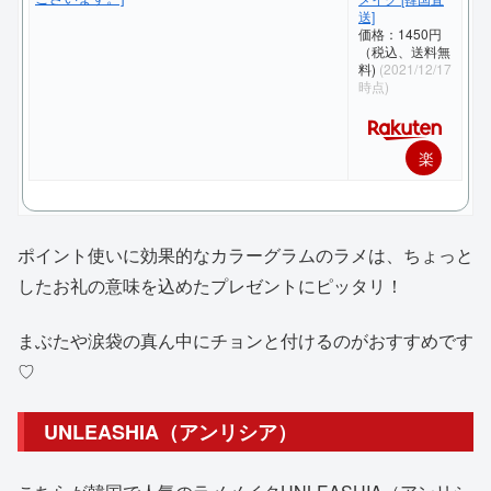
送]
価格：1450円
（税込、送料無
料)
(2021/12/17
時点)
楽
天
で
ポイント使いに効果的なカラーグラムのラメは、ちょっと
購
したお礼の意味を込めたプレゼントにピッタリ！
入
まぶたや涙袋の真ん中にチョンと付けるのがおすすめです
♡
UNLEASHIA（アンリシア）