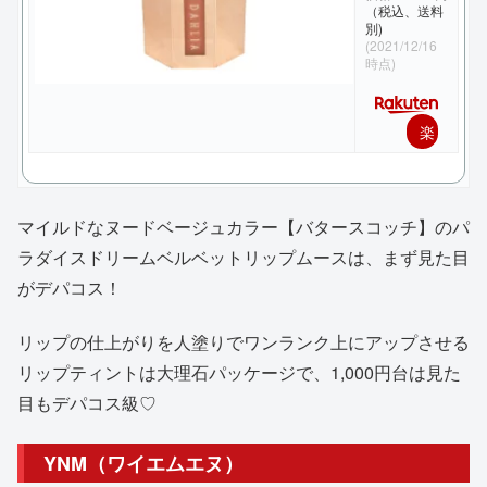
（税込、送料
別)
(2021/12/16
時点)
楽
天
で
マイルドなヌードベージュカラー【バタースコッチ】のパ
購
ラダイスドリームベルベットリップムースは、まず見た目
入
がデパコス！
リップの仕上がりを人塗りでワンランク上にアップさせる
リップティントは大理石パッケージで、1,000円台は見た
目もデパコス級♡
YNM（ワイエムエヌ）