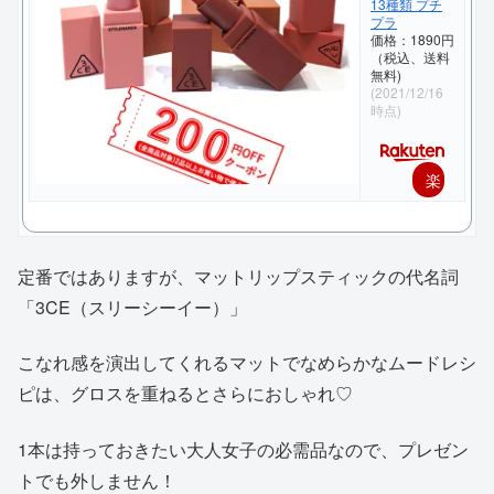
13種類 プチ
プラ
価格：1890円
（税込、送料
無料)
(2021/12/16
時点)
楽
天
で
定番ではありますが、マットリップスティックの代名詞
購
「3CE（スリーシーイー）」
入
こなれ感を演出してくれるマットでなめらかなムードレシ
ピは、グロスを重ねるとさらにおしゃれ♡
1本は持っておきたい大人女子の必需品なので、プレゼン
トでも外しません！