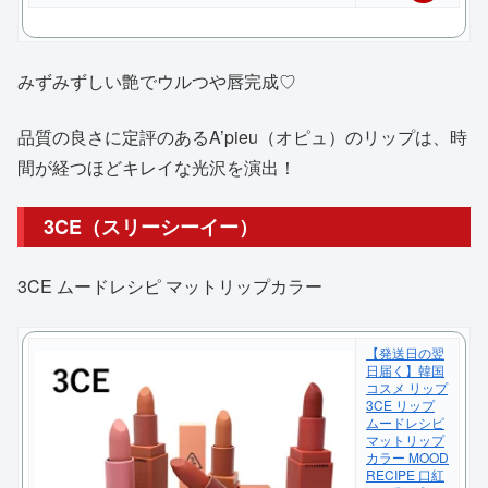
天
で
みずみずしい艶でウルつや唇完成♡
購
入
品質の良さに定評のあるA’pieu（オピュ）のリップは、時
間が経つほどキレイな光沢を演出！
3CE（スリーシーイー）
3CE ムードレシピ マットリップカラー
【発送日の翌
日届く】韓国
コスメ リップ
3CE リップ
ムードレシピ
マットリップ
カラー MOOD
RECIPE 口紅