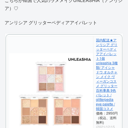
こちらが韓国で人気のラメメイクUNLEASHIA（アンリシ
ア）♡
アンリシア グリッターペディアアイパレット
国内配送★ア
ンリシア グリ
ッターペディ
アアイパレッ
ト1個
unleashia 3種
類/ アイシャ
ドウ オルチャ
ン メイク ヴ
ィーガンコス
メ グリッター
百科事典 9色
パレット /
glitterpedia
eye palette /
韓国コスメ
価格：2950円
（税込、送料
無料)
(2021/12/15