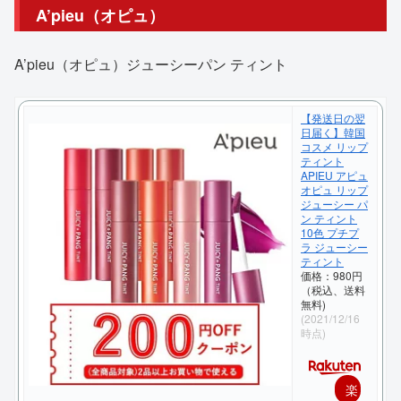
A’pieu（オピュ）
A’pieu（オピュ）ジューシーパン ティント
【発送日の翌
日届く】韓国
コスメ リップ
ティント
APIEU アピュ
オピュ リップ
ジューシー パ
ン ティント
10色 プチプ
ラ ジューシー
ティント
価格：980円
（税込、送料
無料)
(2021/12/16
時点)
楽