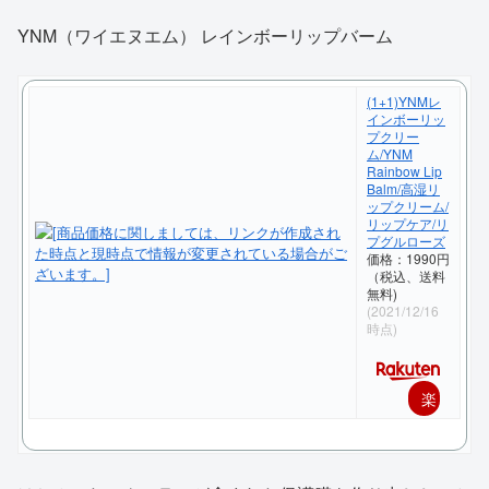
YNM（ワイエヌエム） レインボーリップバーム
(1+1)YNMレ
インボーリッ
プクリー
ム/YNM
Rainbow Lip
Balm/高湿リ
ップクリーム/
リップケア/リ
プグルローズ
価格：1990円
（税込、送料
無料)
(2021/12/16
時点)
楽
天
で