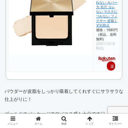
れない カバー
力 毛穴 ヨレ
ない マスクに
つかない フィ
クサー 皮脂く
ずれ防止
価格：1680円
（税込、送料
無料)
(2021/12/15
時点)
楽
天
で
パウダーが皮脂をしっかり吸着してくれすぐにサラサラな
購
仕上がりに！
入
ゴールドのパッケージでデパコス感も十分です♡
メニュー
ホーム
検索
トップ
サイドバー