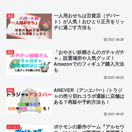
一人用おせちは百貨店（デパー
通販
ト）が人気！おひとり正月をリッ
チに過ごす方法も
2021.08.28
「おやさい妖精さんのガチャガチ
通販
ャ」設置場所や人気グッズ！
Amazonでのフィギュア購入方法
も
2021.08.20
ANEVER（アンエバー）/トラジ
通販
ャの売り切れコラボ通販に店舗は
ある？再販や予約方法も！
2021.08.20
ポケモンの新作ゲーム『アルセウ
エンタメ