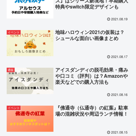
ス』はシリーズ新境地！早期購入
特典やswitch限定デザインも
2021.08.19
地味ハロウィン2021の仮装は？
イベント
シュールな面白い画像まとめ
2021.08.17
アイスダンディの脱毛効果・痛み
通販
や口コミ（評判）は？Amazonや
楽天などでの購入方法も
2021.08.16
『佛通寺（仏通寺）の紅葉』駐車
イベント
場の混雑状況や周辺ランチ情報！
2021.08.15