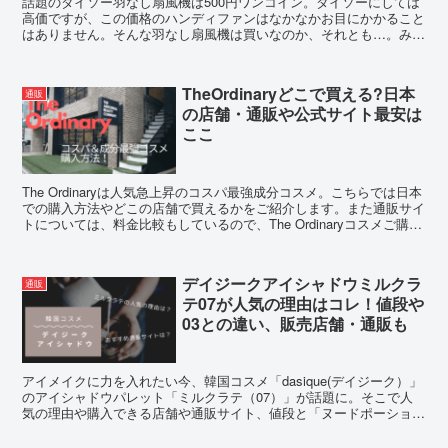
話題のダイソー羽なし扇風機は500円ワンコイン。ダイソーにしては
高価ですが、この価格のハンディファンはなかなかお目にかかること
はありません。そんな羽なし扇風機は買いなのか、それとも…。みん
なの感想からコスパを考えてみました。
TheOrdinaryどこで買える?日本
通販
の店舗・通販や公式サイト最安は
ここ
The Ordinaryは人気急上昇のコスパ最強成分コスメ。こちらでは日本
での購入方法やどこの店舗で買えるかをご紹介します。また通販サイ
トについては、料金比較もしているので、The Ordinaryコスメご購入
の参考にしてみてください。
デイジークアイシャドウミルクラ
通販
テ07が人気の理由はコレ！値段や
03との違い、販売店舗・通販も
アイメイクに力を入れたい今、韓国コスメ「dasique(デイジーク）」
のアイシャドウパレット「ミルクラテ（07）」が話題に。そこで人
気の理由や購入できる店舗や通販サイト、値段と「ヌードポーション
（03）」との違いについて調査してみました。