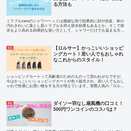
る方法も
ミラブルzeroのシャワーヘッドは微細な泡で効果的に顔や頭皮、体の
汚れきれいに落とし肌トラブルを抑え節水効果もあるとか。そこで節
水をより高める効果的な使い方として、シャワーだけでも温まる方法
も合わせ購入して良かった！と思える使い方をご紹介します。
【ロルサー】かっこいいショッピ
通販
ングカート！若い人でもおしゃれ
なこれからのスタイル！
ショッピングカートって高齢者のためのものって思われがちですが、
今はかっこいいショッピングカートが色々販売され、若い人でもおし
ゃれで快適にお買い物をする方が増えています。実際人気の『ロルサ
ー』のショッピングカートがあまりにもおしゃれで快適だったのでご
紹介します。
ダイソー羽なし扇風機の口コミ！
通販
500円ワンコインのコスパは？