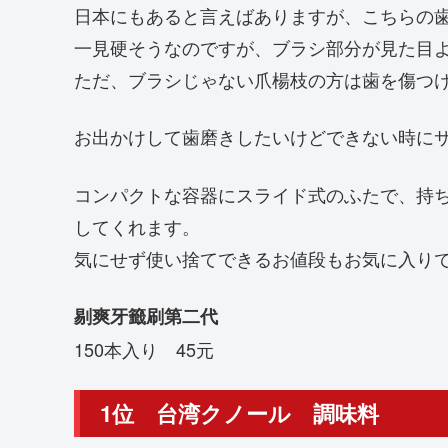
日本にもあると言えばありますが、こちらの
一見硬そうなのですが、ブラシ部分が見た目
ただ、ブラシじゃない爪楊枝の方は歯を傷つ
お出かけして歯磨きしたいけどできない時に
コンパクトな容器にスライド式のふたで、持
してくれます。
気にせず使い捨てできるお値段もお気に入り
牙籤刷第二代
剔爽
150本入り 45元
1位 台湾クノール 調味料