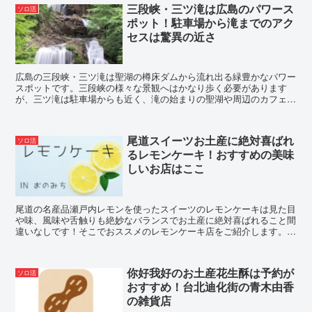
三段峡・三ツ滝は広島のパワース
ソロ活
ポット！駐車場から滝までのアク
セスは驚異の近さ
広島の三段峡・三ツ滝は聖湖の樽床ダムから流れ出る緑豊かなパワー
スポットです。三段峡の様々な景観へはかなり歩く必要があります
が、三ツ滝は駐車場からも近く、滝の始まりの聖湖や周辺のカフェな
ど、じっくり自然を楽しむことができるスポットです。
尾道スイーツお土産に絶対喜ばれ
ソロ活
るレモンケーキ！おすすめの美味
しいお店はここ
尾道の名産品瀬戸内レモンを使ったスイーツのレモンケーキは見た目
や味、風味や舌触りも絶妙なバランスでお土産に絶対喜ばれること間
違いなしです！そこでおススメのレモンケーキ店をご紹介します。お
店へ行くまでの道中にも隠れインスタスポットがいっぱい。
你好我好のお土産花生酥は予約が
ソロ活
おすすめ！台北迪化街の青木由香
の雑貨店