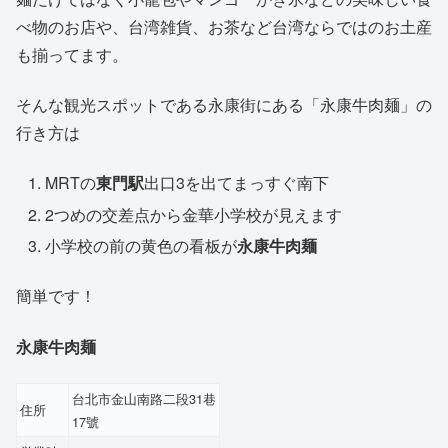
べ物のお店や、台湾雑貨、お茶など台湾ならではのお土産
も揃ってます。
そんな観光スポットである永康街にある「永康牛肉麺」の
行き方は
MRTの
東門駅
出口3を出てまっすぐ南下
2つめの交差点から金華小学校が見えます
小学校の前の黄色の看板が
永康牛肉麺
簡単です！
永康牛肉麺
台北市金山南路二段31巷
住所
17號