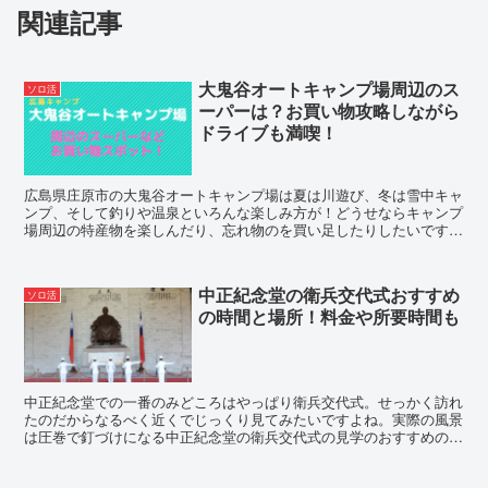
関連記事
大鬼谷オートキャンプ場周辺のス
ソロ活
ーパーは？お買い物攻略しながら
ドライブも満喫！
広島県庄原市の大鬼谷オートキャンプ場は夏は川遊び、冬は雪中キャ
ンプ、そして釣りや温泉といろんな楽しみ方が！どうせならキャンプ
場周辺の特産物を楽しんだり、忘れ物のを買い足したりしたいですよ
ね。そこで大鬼谷オートキャンプ場周辺のスーパーやお買い物スポッ
トをご紹介します。
中正紀念堂の衛兵交代式おすすめ
ソロ活
の時間と場所！料金や所要時間も
中正紀念堂での一番のみどころはやっぱり衛兵交代式。せっかく訪れ
たのだからなるべく近くでじっくり見てみたいですよね。実際の風景
は圧巻で釘づけになる中正紀念堂の衛兵交代式の見学のおすすめの時
間や場所、そして料金や所要時間も合わせてご紹介します。