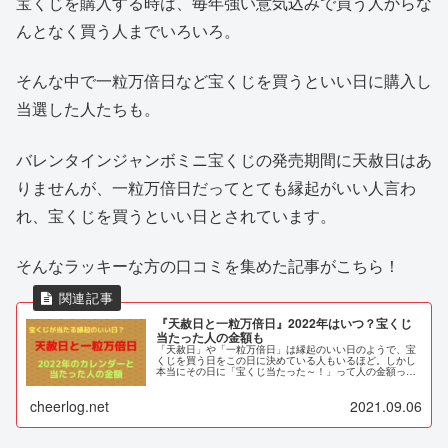
宝くじを購入する時は、毎年強い意気込みで買う人からな
んとなく買う人までいろいろ。
そんな中で一粒万倍日など宝くじを買うといい日に購入し
当選した人たちも。
バレンタインジャンボミニ宝くじの発売期間に天赦日はあ
りませんが、一粒万倍日だってとても縁起がいい人言わ
れ、宝くじを買うといい日とされています。
そんなラッキーな方の口コミを集めた記事がこちら！
『天赦日と一粒万倍日』2022年はいつ？宝くじ
当たった人の金額も
「天赦日」や「一粒万倍日」は縁起のいい日のようで、宝
くじを買う日をこの日に決めている人もいるほど。しかし
本当にその日に「宝くじ当たった～！」って人の金額って
どのくらい？そこで2022年の「天赦日」「一粒万倍日」は
いつなのかと当選金額を調査しました。
cheerlog.net
2021.09.06