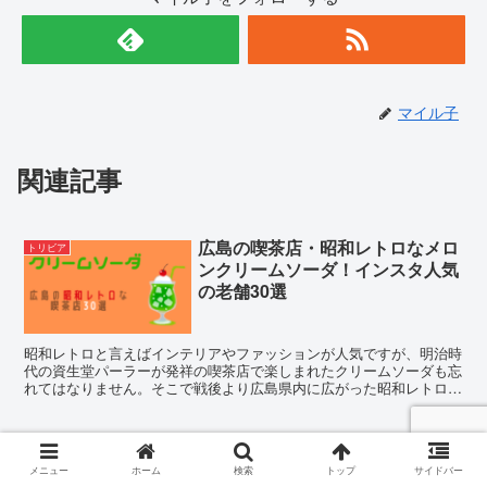
マイル子
関連記事
広島の喫茶店・昭和レトロなメロ
トリビア
ンクリームソーダ！インスタ人気
の老舗30選
昭和レトロと言えばインテリアやファッションが人気ですが、明治時
代の資生堂パーラーが発祥の喫茶店で楽しまれたクリームソーダも忘
れてはなりません。そこで戦後より広島県内に広がった昭和レトロを
感じさせる純喫茶のクリームソーダ30選をご紹介します。
『ペットロス』毎日仕事中泣くほ
トリビア
ど辛い…やる気が出ないのどうし
メニュー
ホーム
検索
トップ
サイドバー