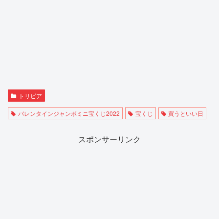
トリビア
バレンタインジャンボミニ宝くじ2022
宝くじ
買うといい日
スポンサーリンク