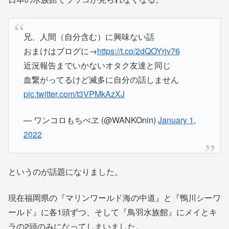
兄、人間（自分含む）に興味ない話
おまけはブログに→
https://t.co/2dQOYrjv76
近況報告までいかないオタク友達と同じ
血繋がってるけど滅多に自分の話しません
pic.twitter.com/t3VPMkAzXJ
— ワンコロもちべヱ (@WANKOnin)
January 1,
2022
というのが話題になりました。
現在福岡県の『マリンワールド海の中道』と『鴨川シーワ
ールド』に各1頭ずつ、そして『鳥羽水族館』にメイとキ
ラの2頭のみになってしまいました。