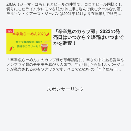
ZIMA（ジーマ）はもともとビールの仲間で、コロナビール同様くし
切りにしたライムやレモンを瓶の中に押し込んで飲むクールなお酒。
モルソン・クアーズ・ジャパンは2021年12月より在庫限りで終売し
日本撤退を決定。そこで悲しみの声と集め再販の可能性を調査しまし
た。
『辛辛魚のカップ麺』2023の発
通販
売日はいつから？販売はいつまで
かを調査！
「辛辛魚らーめん」のカップ麺が毎年話題に。辛さの中にある旨味や
ノンフライ麺のモチモチ感が大人気で、年が明けたら新しいバージョ
ンが発売されるのもワクワクです。そこで2023年の『辛辛魚らーめ
ん』カップ麺の発売日といつからいつまで販売されるのか、価格やカ
ロリーを調査！
スポンサーリンク