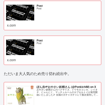
Post
Post
x.com
Post
Post
x.com
ただいま大人気のため売り切れ続出中。
ぽん吉🌱おやさい妖精さん (@PonkichiM) on X
おやさい妖精さんのハクサイヌ、トウモロコシカ、シイタ
チ、にゃんにく、マッチュルームのカプセルトイが発売開
始いたしました🎉 全国のガチャガチャにて順次発売してい
きますので お見かけの際はぜひ！※店舗により導入時期が
異なります。マッチュルームは一度に２種類２個が出てき
ますよ🍄🍄🐹✨