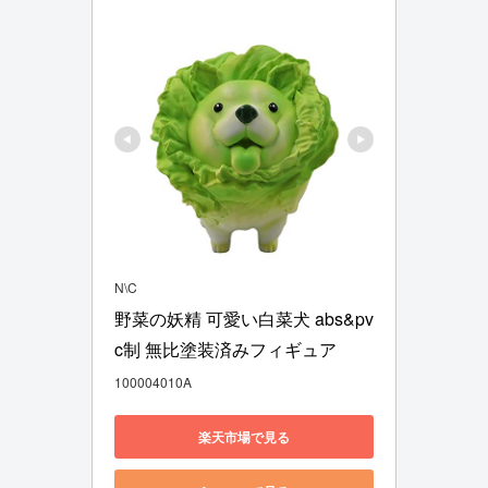
N\C
野菜の妖精 可愛い白菜犬 abs&pv
c制 無比塗装済みフィギュア
100004010A
楽天市場で見る