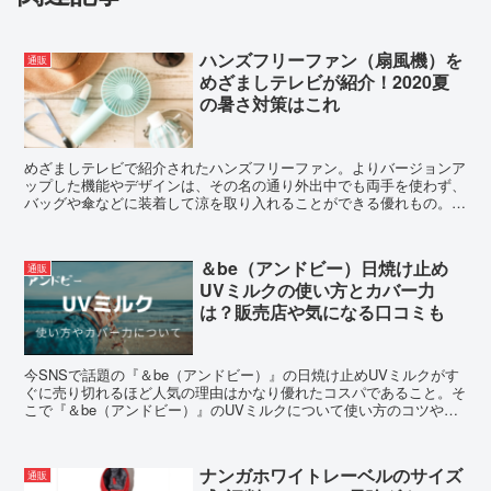
ハンズフリーファン（扇風機）を
通販
めざましテレビが紹介！2020夏
の暑さ対策はこれ
めざましテレビで紹介されたハンズフリーファン。よりバージョンア
ップした機能やデザインは、その名の通り外出中でも両手を使わず、
バッグや傘などに装着して涼を取り入れることができる優れもの。
2020年の夏はハンズフリーファンで暑さを乗り切るぞ。
＆be（アンドビー）日焼け止め
通販
UVミルクの使い方とカバー力
は？販売店や気になる口コミも
今SNSで話題の『＆be（アンドビー）』の日焼け止めUVミルクがす
ぐに売り切れるほど人気の理由はかなり優れたコスパであること。そ
こで『＆be（アンドビー）』のUVミルクについて使い方のコツやカ
バー力、そして販売店舗と実際の口コミをご紹介します。
ナンガホワイトレーベルのサイズ
通販