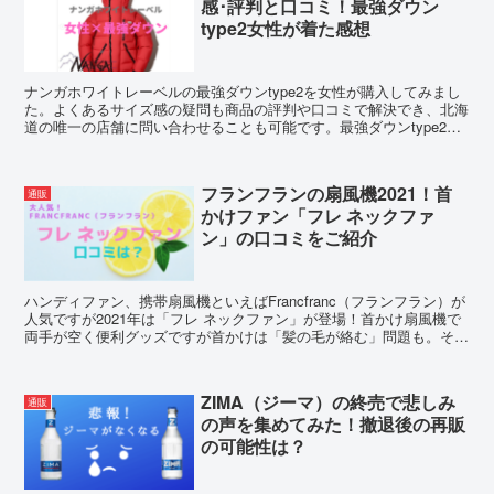
感･評判と口コミ！最強ダウン
type2女性が着た感想
ナンガホワイトレーベルの最強ダウンtype2を女性が購入してみまし
た。よくあるサイズ感の疑問も商品の評判や口コミで解決でき、北海
道の唯一の店舗に問い合わせることも可能です。最強ダウンtype2を
女性が実際着てみた感想も含めてご紹介します。
フランフランの扇風機2021！首
通販
かけファン「フレ ネックファ
ン」の口コミをご紹介
ハンディファン、携帯扇風機といえばFrancfranc（フランフラン）が
人気ですが2021年は「フレ ネックファン」が登場！首かけ扇風機で
両手が空く便利グッズですが首かけは「髪の毛が絡む」問題も。そこ
で「フレ ハンディファン」口コミをご紹介。
ZIMA（ジーマ）の終売で悲しみ
通販
の声を集めてみた！撤退後の再販
の可能性は？