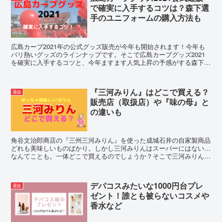
で確実に入手するコツは？森下選
手のユニフォームの購入方法も
広島カープ2021年の公式グッズ販売が今年も開始されます！今年も
バリ熱いグッズのラインナップです。そこで広島カープグッズ2021
を確実に入手するコツと、今年ますます人気上昇の予感がする森下暢
仁選手のユニフォームの購入についてご紹介します！
『三河みりん』はどこで買える？
通販
販売店（取扱店）や『味の母』と
の違いも
角谷文治郎商店の『三州三河みりん』を使った成城石井の自家製商品
どれも美味しいものばかり。しかし三河みりんはスーパーにはない…
なんてことも。一体どこで買えるのでしょうか？そこで三河みりんの
販売店（取扱店）や『味の母』との違いも調査してみました。
デパコスみたいな1000円台プレ
通販
ゼント！誰とも被らないコスメや
香水など