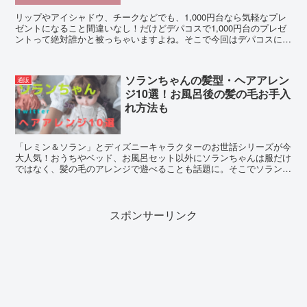
リップやアイシャドウ、チークなどでも、1,000円台なら気軽なプレ
ゼントになること間違いなし！だけどデパコスで1,000円台のプレゼ
ントって絶対誰かと被っちゃいますよね。そこで今回はデパコスに負
けない1,000円台の韓国コスメで、今アツい誰とも被らない個性的な
アイテムをご紹介します！
ソランちゃんの髪型・ヘアアレン
通販
ジ10選！お風呂後の髪の毛お手入
れ方法も
「レミン＆ソラン」とディズニーキャラクターのお世話シリーズが今
大人気！おうちやベッド、お風呂セット以外にソランちゃんは服だけ
ではなく、髪の毛のアレンジで遊べることも話題に。そこでソランの
かわいい髪型ヘアアレンジをTwitterから紹介します。
スポンサーリンク