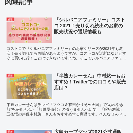
関連記事
『シルバニアファミリー』コスト
通販
コ 2021！売り切れ続出のお家の
販売状況や通販情報も
コストコで『シルバニアファミリー』のお家シリーズが2021年も激
安！売り切れても再販があるようですが、コストコが近所にないとす
ぐに買いに行くことはできないですよね。そこでシルバニアファミリ
ーのコストコでの販売状況や通販などについて調査してみました。
『半熟カレーせん』中村悠一もお
通販
すすめ！Twitterでの口コミや販売
店は？
半熟カレーせんはテレビ「マツコ＆有吉かりそめ天国」で”ぬれやき
煎”を紹介された「煎餅屋仙七」の激うませんべいで、「呪術廻戦」
五条悟の声優中村悠一さんもおすすめする商品です。そんなせんべい
を食べた感想やツイッターの口コミ、販売店などについて調査してみ
ました！
広島カープグッズ2021公式通販
通販