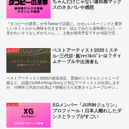
ちゃんだけじゃない違和感マック
スのネタバレや感想
『タコピーの原罪』が今Twitterで話題に。かわいいネーミングと重苦
しいタイトルから興味を引きますが、読んでみたら違和感だらけ。一
見かわいそうなしずかちゃん…。上巻が発売予定ですが10話で完結
といった予想もある『タコピーの原罪』をネタバレ気味の感想などで
まとめてみました。
ベストアーティスト2020ミスチ
エンタメ
ル･三代目･嵐ｼｬｯﾌﾙﾒﾄﾞﾚｰは？タイ
ムテーブルや出演者も
ベストアーティスト2020の放送決定。貫禄のミスチルとジャニーズ
嵐など、話題のLiSAやKing Gnuなど旬なアーティストが出演します
が、10周年三代目の出演は？情報が入り次第タイムテーブルやシャ
ッフルメドレーなど更新していきます！
XGメンバー「JURINジュリン」
エンタメ
プロフィール！日本人離れしたダ
ンスとラップがすごい