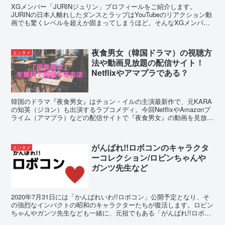
XGメンバー「JURINジュリン」プロフィールをご紹介します。
JURINの日本人離れしたダンスとラップはYouTubeのリアクション動
画でも驚くレベルを超えか固まってしまうほど。そんなXGメンバー
ジュリンの詳しいプロフィールと謎の「浅谷玉置」について調査しま
した。
夜食男女（韓国ドラマ）の視聴方
エンタメ
法や動画見放題の配信サイト！
Netflixやアマプラである？
韓国のドラマ『夜食男女』はチョン・イルの主演最新作で、元KARA
の知英（ジヨン）も出演するラブコメディ。今回NetflixやAmazonプ
ライム（アマプラ）などの配信サイトで『夜食男女』の動画を見放題
で視聴できるか、実際配信されているのはどこか探してみました。
がんばれ!!ロボコンのキャラクタ
エンタメ
ーコレクション/ロビンちゃんや
ガンツ先生など
2020年7月31日には「かんばれいわ!!ロボコン」公開予定となり、そ
の強烈なインパクトの昭和のキャラクターたちが復活します。ロビン
ちゃんやガンツ先生なども一緒に、元祖でもある「がんばれ!!ロボコ
ン」の懐かしの代表メンバーを並べてみました。