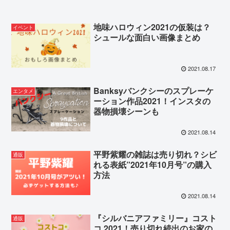
地味ハロウィン2021の仮装は？
イベント
シュールな面白い画像まとめ
2021.08.17
Banksyバンクシーのスプレーケ
エンタメ
ーション作品2021！インスタの
器物損壊シーンも
2021.08.14
平野紫耀の雑誌は売り切れ？シビ
通販
れる表紙”2021年10月号”の購入
方法
2021.08.14
『シルバニアファミリー』コスト
通販
コ 2021！売り切れ続出のお家の