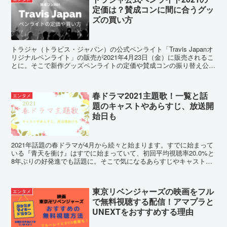
定価は？賛成コンに間に合うグッ
ズの買い方
トラジャ（トラビス・ジャパン）の公式ペンライト「Travis Japanオ
リジナルペンライト」の販売が2021年4月23日（金）に販売されるこ
とに。そこで新作グッズペンライトの定価や賛成コンの振り替え公演
に間に合う買い方などをご紹介します。
春ドラマ2021主題歌！一覧と話
エンタメ
題のキャストやあらすじ、放送開
始日も
2021年話題の春ドラマが4月から続々と始まります。すでに始まって
いる『青天を衝け』はすでに始まっていて、初回平均視聴率20.0%と
8年ぶりの好発進でも話題に。そこで気になるあらすじやキャスト、
放送開始日とともに、主題歌をまとめてみました。
東京リベンジャーズの映画をフル
エンタメ
で無料視聴する配信！アマプラと
UNEXTをおすすめする理由