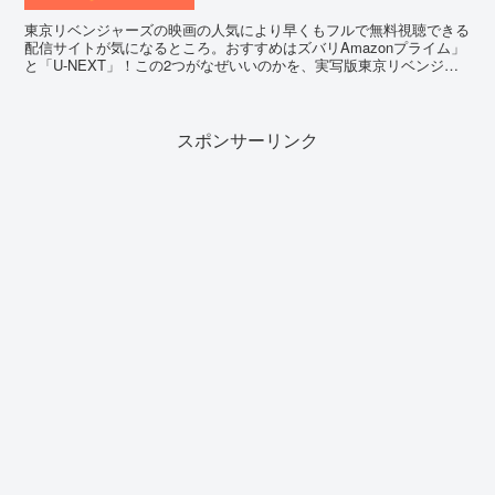
東京リベンジャーズの映画の人気により早くもフルで無料視聴できる
配信サイトが気になるところ。おすすめはズバリAmazonプライム」
と「U-NEXT」！この2つがなぜいいのかを、実写版東京リベンジャ
ーズのBlu‐rayやDVDも発売情報も一緒にご紹介します！
スポンサーリンク