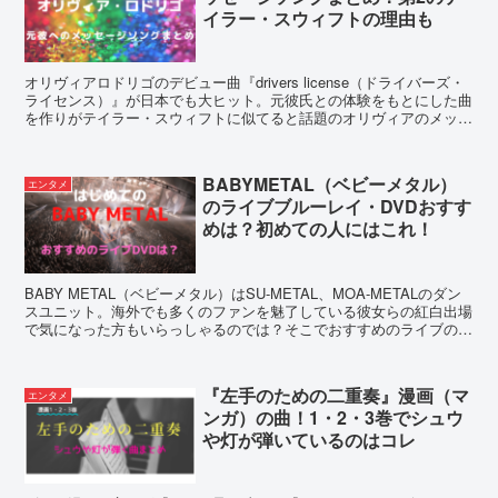
イラー・スウィフトの理由も
オリヴィアロドリゴのデビュー曲『drivers license（ドライバーズ・
ライセンス）』が日本でも大ヒット。元彼氏との体験をもとにした曲
を作りがテイラー・スウィフトに似てると話題のオリヴィアのメッセ
ージソングをまとめてまみした。
BABYMETAL（ベビーメタル）
エンタメ
のライブブルーレイ・DVDおすす
めは？初めての人にはこれ！
BABY METAL（ベビーメタル）はSU-METAL、MOA-METALのダン
スユニット。海外でも多くのファンを魅了している彼女らの紅白出場
で気になった方もいらっしゃるのでは？そこでおすすめのライブの2
大ブルーレイ・DVDをご紹介します！
『左手のための二重奏』漫画（マ
エンタメ
ンガ）の曲！1・2・3巻でシュウ
や灯が弾いているのはコレ