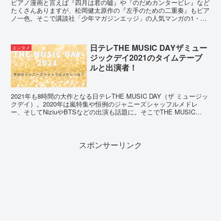
ピアノ漫画と言えば『四月は君の嘘』や『のだめカンタービレ』など
たくさんありますが、松岡健太原作の『左手のための二重奏』もピア
ノ一色。そこで講談社「少年マガジンエッジ」の人気マンガの1・
2・3巻の登場曲と難易度評価やあらすじをご紹介します。
日テレTHE MUSIC DAYザミュー
エンタメ
ジックデイ2021のタイムテーブ
ルと出演者！
2021年も8時間の大作となる日テレTHE MUSIC DAY（ザ ミュージッ
クデイ）。2020年は嵐特集や恒例のジャニーズシャッフルメドレ
ー、そしてNiziuやBTSなどの出演も話題に。そこでTHE MUSIC
DAY2021の内容やタイムテーブル、出演者などをご紹介！
スポンサーリンク