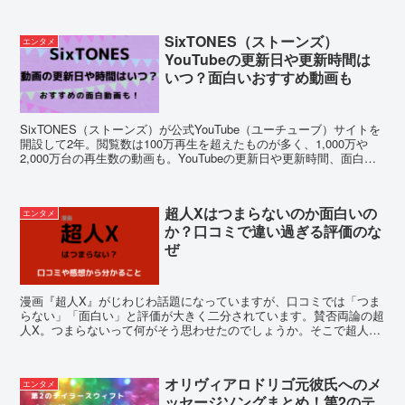
SixTONES（ストーンズ）
エンタメ
YouTubeの更新日や更新時間は
いつ？面白いおすすめ動画も
SixTONES（ストーンズ）が公式YouTube（ユーチューブ）サイトを
開設して2年。閲覧数は100万再生を超えたものが多く、1,000万や
2,000万台の再生数の動画も。YouTubeの更新日や更新時間、面白い
おすすめ動画を調査してみました。
超人Xはつまらないのか面白いの
エンタメ
か？口コミで違い過ぎる評価のな
ぜ
漫画『超人X』がじわじわ話題になっていますが、口コミでは「つま
らない」「面白い」と評価が大きく二分されています。賛否両論の超
人X。つまらないって何がそう思わせたのでしょうか。そこで超人X
の「つまらない」「面白い」の口コミから、評価の違いをか調査して
みました
オリヴィアロドリゴ元彼氏へのメ
エンタメ
ッセージソングまとめ！第2のテ