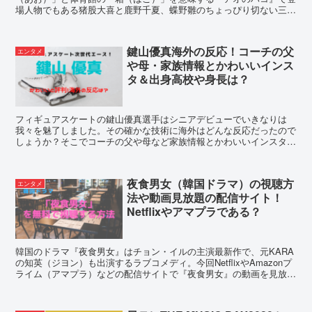
場人物でもある猪股大喜と鹿野千夏、蝶野雛のちょっぴり切ない三角
関係も。切ない名言や口コミでアオハルをご紹介します！
鍵山優真海外の反応！コーチの父
エンタメ
や母・家族情報とかわいいインス
タ＆出身高校や身長は？
フィギュアスケートの鍵山優真選手はシニアデビューでいきなりは
我々を魅了しました。その確かな技術に海外はどんな反応だったので
しょうか？そこでコーチの父や母など家族情報とかわいいインスタも
話題の鍵山選手の出身高校や身長などを調査しました。
夜食男女（韓国ドラマ）の視聴方
エンタメ
法や動画見放題の配信サイト！
Netflixやアマプラである？
韓国のドラマ『夜食男女』はチョン・イルの主演最新作で、元KARA
の知英（ジヨン）も出演するラブコメディ。今回NetflixやAmazonプ
ライム（アマプラ）などの配信サイトで『夜食男女』の動画を見放題
で視聴できるか、実際配信されているのはどこか探してみました。