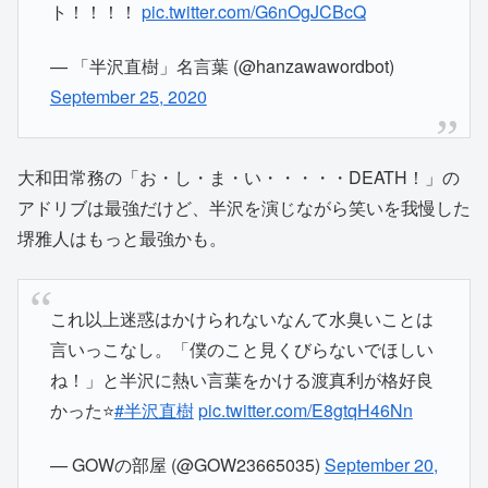
ト！！！！
pic.twitter.com/G6nOgJCBcQ
— 「半沢直樹」名言葉 (@hanzawawordbot)
September 25, 2020
大和田常務の「お・し・ま・い・・・・・DEATH！」の
アドリブは最強だけど、半沢を演じながら笑いを我慢した
堺雅人はもっと最強かも。
これ以上迷惑はかけられないなんて水臭いことは
言いっこなし。「僕のこと見くびらないでほしい
ね！」と半沢に熱い言葉をかける渡真利が格好良
かった⭐️
#半沢直樹
pic.twitter.com/E8gtqH46Nn
— GOWの部屋 (@GOW23665035)
September 20,