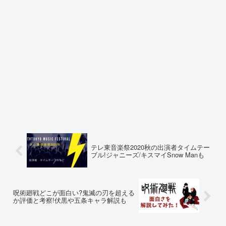
テレ東音楽祭2020秋の出演者タイムテー
ブル!ジャニーズ/キスマイSnow Manも
呪術廻戦どこが面白い?鬼滅の刃を超える
か評価と考察!伏黒や五条キャラ解説も