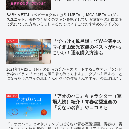
BABY METAL（ベビーメタル）はSU-METAL、MOA-METALのダン
スユニット。海外でも多くのファンを魅了している彼女らの紅白出場
で気になった方もいらっしゃるのでは？そこでおすすめのライブの2
大ブルーレイ・DVDをご紹介します！
「でっけぇ風呂場」でW主演キス
エンタメ
マイ北山宏光衣装のベストがかっ
こいい！通販購入方法も
2021年1月25日（月）の24時59分からスタートする日本テレビシンド
ラ枠のドラマ『でっけぇ風呂場で待ってます』。ダブル主演すること
になったキスマイの北山さんセクゾの佐藤さんですが、今回北山さん
の衣装のベストと購入方法を調査してみました。
『アオのハコ』キャラクター（登
エンタメ
場人物）紹介！青春恋愛漫画の
「切ない名言」や口コミも
『アオのハコ』はややジャンプっぽくない青春恋愛漫画。青春の「青
（あお）」と体育館の「箱（はこ）」を意味する『アオのハコ』で登