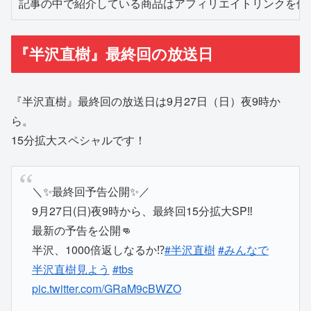
記事の中で紹介している商品はアフィリエイトリンクを使
『半沢直樹』最終回の放送日
『半沢直樹』最終回の放送日は9月27日（日）夜9時か
ら。
15分拡大スペシャルです！
＼✨最終回予告公開✨／
9月27日(日)夜9時から、最終回15分拡大SP‼︎
最新の予告を公開👊
半沢、1000倍返しなるか⁉️
#半沢直樹
#みんなで
半沢直樹見よう
#tbs
pic.twitter.com/GRaM9cBWZO