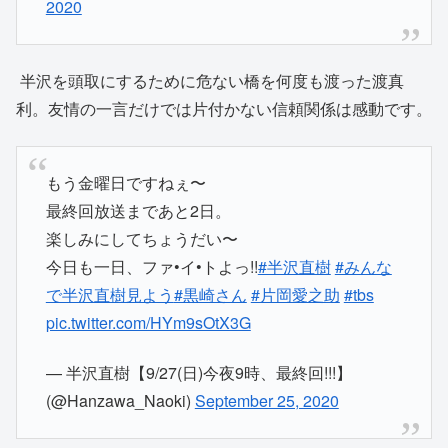
2020
半沢を頭取にするために危ない橋を何度も渡った渡真
利。友情の一言だけでは片付かない信頼関係は感動です。
もう金曜日ですねぇ〜
最終回放送まであと2日。
楽しみにしてちょうだい〜
今日も一日、ファ•イ•トよっ!!
#半沢直樹
#みんな
で半沢直樹見よう
#黒崎さん
#片岡愛之助
#tbs
pic.twitter.com/HYm9sOtX3G
— 半沢直樹【9/27(日)今夜9時、最終回!!!】
(@Hanzawa_Naoki)
September 25, 2020