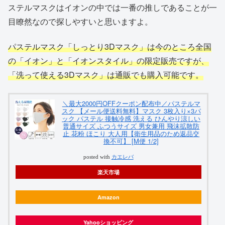
ステルマスクはイオンの中では一番の推しであることが一
目瞭然なので探しやすいと思いますよ。
パステルマスク「しっとり3Dマスク」は今のところ全国
の「イオン」と「イオンスタイル」の限定販売ですが、
「洗って使える3Dマスク」は通販でも購入可能です。
＼最大2000円OFFクーポン配布中／パステルマ
スク 【メール便送料無料】マスク 3枚入り×3パ
ック パステル 接触冷感 洗える ひんやり涼しい
普通サイズ ふつうサイズ 男女兼用 飛沫拡散防
止 花粉 ほこり 大人用【衛生用品のため返品交
換不可】 [M便 1/2]
posted with
カエレバ
楽天市場
Amazon
Yahooショッピング