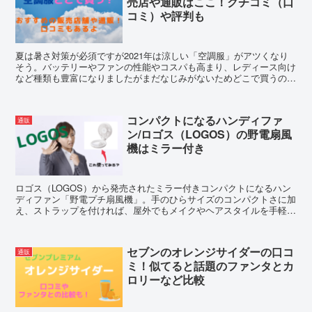
売店や通販はここ！クチコミ（口
コミ）や評判も
夏は暑さ対策が必須ですが2021年は涼しい「空調服」がアツくなり
そう。バッテリーやファンの性能やコスパも高まり、レディース向け
など種類も豊富になりましたがまだなじみがないためどこで買うのが
いいのか…。そこでおすすめの販売店や通販そして口コミや評判をご
紹介！
コンパクトになるハンディファ
通販
ン/ロゴス（LOGOS）の野電扇風
機はミラー付き
ロゴス（LOGOS）から発売されたミラー付きコンパクトになるハン
ディファン「野電プチ扇風機」。手のひらサイズのコンパクトさに加
え、ストラップを付ければ、屋外でもメイクやヘアスタイルを手軽に
お直しできる女性にもうれしい機能付き。もちろん充電式。
セブンのオレンジサイダーの口コ
通販
ミ！似てると話題のファンタとカ
ロリーなど比較