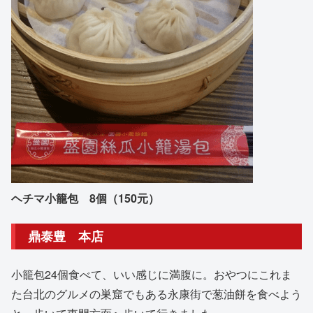
ヘチマ小籠包 8個（150元）
鼎泰豊 本店
小籠包24個食べて、いい感じに満腹に。おやつにこれま
た台北のグルメの巣窟でもある永康街で葱油餅を食べよう