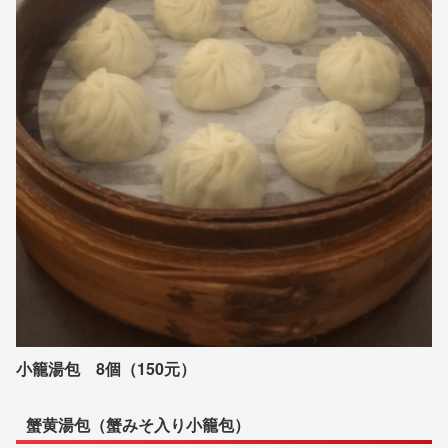
小籠湯包 8個（150元）
蟹黄湯包（蟹みそ入り小籠包）