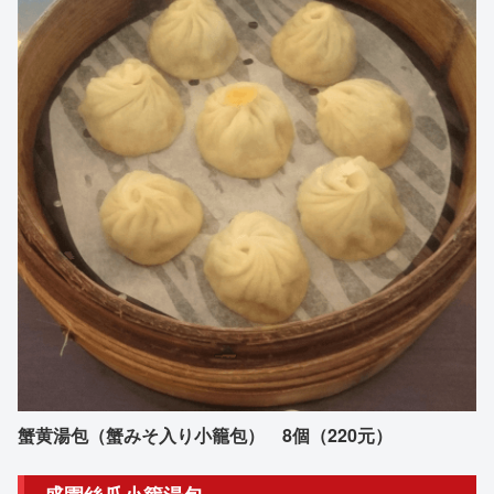
蟹黄湯包（蟹みそ入り小籠包） 8個（220元）