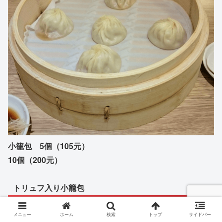
小籠包 5個（105元）
10個（200元）
トリュフ入り小籠包
トリュフを食べたことがないマイル子は、まったく説明の
メニュー
ホーム
検索
トップ
サイドバー