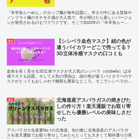
「辛辛魚らーめん」のカップ麺が毎年話題に。辛さの中にある旨味や
ノンフライ麺のモチモチ感が大人気で、年が明けたら新しいバージョ
ンが発売されるのもワクワクです。そこで2023年の『辛辛魚らーめ
ん』カップ麺の発売日といつからいつまで販売されるのか、価格やカ
ロリーを調査！
【シシベラ血色マスク】紐の色が
通販
違うバイカラーどこで売ってる？
3D立体冷感マスクの口コミも
血色を良く見せる3D立体マスクが大人気のシシベラ（cicibella）は冷
感マスクも話題。そして人気の理由は、紐の色が違うバイカラーのマ
スクがとってもおしゃれで種類も豊富なところ。そこでシシベラの血
色冷感マスクはどこで売ってるのかと口コミをご紹介！
北海道産アスパラガスの焼きびた
通販
しの作り方！楽天通販でお取り寄
せしたら優勝レベルの美味しさだ
った
アスパラガス生産量No.1の北海道。旬の春に北海道産のアスパラガ
スを楽天通販でお取り寄せしてみたらとっても大きくて期待通りの美