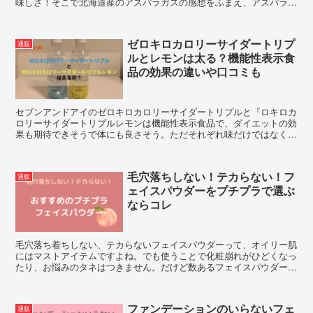
味しさ！そこで北海道産のアスパラガスの感想をふまえ、アスパラガ
スの絶品レシピや楽天通販のお取り寄せ情報をご紹介します。
ゼロキロカロリーサイダートリプ
通販
ルとレモンは太る？機能性表示食
品の効果の違いや口コミも
セブンアンドアイのゼロキロカロリーサイダートリプルと『ロキロカ
ロリーサイダートリプルレモンは機能性表示食品で、ダイエットの効
果も期待できそうで体にも良さそう。ただそれぞれ味だけではなく成
分や効果も違いがあるようで。太る可能性も気になります。そこで成
分や効果の違いと口コミとともに調査しました。
毛穴落ちしない！テカらない！フ
通販
ェイスパウダーをプチプラで選ぶ
ならコレ
毛穴落ち着ちしない、テカらないフェイスパウダーって、オイリー肌
にはマストアイテムですよね。でも使うことで化粧崩れがひどくなっ
たり、お悩みのタネはつきません。だけど数あるフェイスパウダー、
しかもプチプラで、オイリー肌におすすめの商品を見つけました！
ファンデーションのいらないフェ
通販