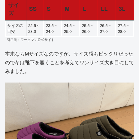
サイ
SS
S
M
L
LL
3L
ズ
サイズの
22.5～
23.5～
24.5～
25.5～
26.5～
27.5～
目安
23.0
24.0
25.0
26.0
27.0
28.0
引用元：ワークマン公式サイト
本来ならMサイズなのですが、サイズ感もピッタリだった
ので冬は靴下を履くことを考えてワンサイズ大き目にして
みました。