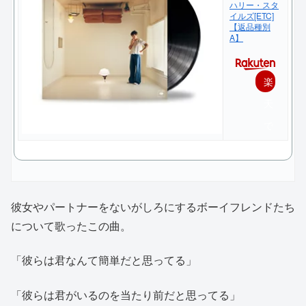
ハリー・スタ
イルズ[ETC]
【返品種別
A】
楽
天
で
購
入
彼女やパートナーをないがしろにするボーイフレンドたち
について歌ったこの曲。
「彼らは君なんて簡単だと思ってる」
「彼らは君がいるのを当たり前だと思ってる」