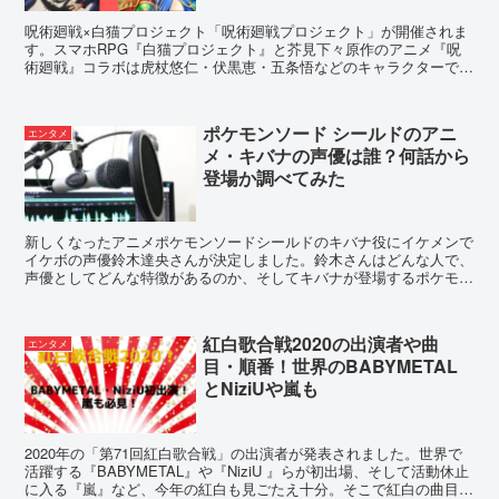
呪術廻戦×白猫プロジェクト「呪術廻戦プロジェクト」が開催されま
す。スマホRPG『白猫プロジェクト』と芥見下々原作のアニメ『呪
術廻戦』コラボは虎杖悠仁・伏黒恵・五条悟などのキャラクターで展
開。ゲットしたい人気のキャラクターランキングやイベントの概要
は？
ポケモンソード シールドのアニ
エンタメ
メ・キバナの声優は誰？何話から
登場か調べてみた
新しくなったアニメポケモンソードシールドのキバナ役にイケメンで
イケボの声優鈴木達央さんが決定しました。鈴木さんはどんな人で、
声優としてどんな特徴があるのか、そしてキバナが登場するポケモン
は何話でいつ放送されるのかを調べてみました。
紅白歌合戦2020の出演者や曲
エンタメ
目・順番！世界のBABYMETAL
とNiziUや嵐も
2020年の「第71回紅白歌合戦」の出演者が発表されました。世界で
活躍する『BABYMETAL』や『NiziU 』らが初出場、そして活動休止
に入る『嵐』など、今年の紅白も見ごたえ十分。そこで紅白の曲目や