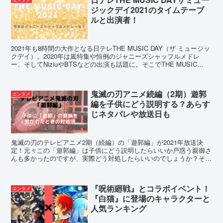
ジックデイ2021のタイムテーブ
ルと出演者！
2021年も8時間の大作となる日テレTHE MUSIC DAY（ザ ミュージッ
クデイ）。2020年は嵐特集や恒例のジャニーズシャッフルメドレ
ー、そしてNiziuやBTSなどの出演も話題に。そこでTHE MUSIC
DAY2021の内容やタイムテーブル、出演者などをご紹介！
鬼滅の刃アニメ続編（2期）遊郭
エンタメ
編を子供にどう説明する？あらす
じネタバレや放送日も
鬼滅の刃のテレビアニメ2期（続編）の「遊郭編」が2021年放送決
定！元々この「遊郭編」は子供にどう説明したらいいか戸惑う親御さ
んも多かったのですが、実際どう対処したらいいのでしょうか？そこ
で子供への「遊郭」を子供説明方法や放送日を考えてみました。
『呪術廻戦』とコラボイベント！
エンタメ
『白猫』に登場のキャラクターと
人気ランキング