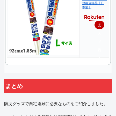
規格合格品【日
本製】
楽
天
で
購
入
まとめ
防災グッズで自宅避難に必要なものをご紹介しました。