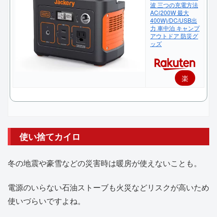
波 三つの充電方法
AC(200W 最大
400W)/DC/USB出
力 車中泊 キャンプ
アウトドア 防災グ
ッズ
楽
天
で
購
使い捨てカイロ
入
冬の地震や豪雪などの災害時は暖房が使えないことも。
電源のいらない石油ストーブも火災などリスクが高いため
使いづらいですよね。