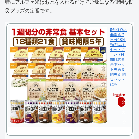
特にアルファ米はお水を入れるだけでご飯になる便利な防
災グッズの定番です。
5年保存の
非常食 7
日分18種
類21品を
セットに
した 7日
間非常食
基本セッ
ト災害食
防災食 防
災セット
にも
楽
天
で
購