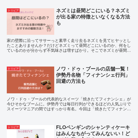
ネズミは昼間どこにいる？ネズミ
トリビア
が出る家の特徴といなくなる方法
も
家の壁際に沿ってササーっと素早く走り去るネズミを見てヒヤッとし
たことありませんか？だけどネズミって昼間どこにいるのか、何をし
ているのかが分からず不気味さは増すばかり。そこでネズミが昼間ど
こにいるのか、そしてネズミが出る家の特徴やいなくなる方法を調査
しました。
ノワ・ドゥ・ブールの店舗一覧！
トリビア
伊勢丹名物「フィナンシェ行列」
回避の方法も
ノワ・ドゥ・ブールの代表的なスイーツ「焼きたてフィナンシェ」が
今ひそかなブームに。伊勢丹では毎日行列ができるほどの人気ぶりで
スイーツマニアの間ではすっかり有名。今回は「焼きたてフィナンシ
ェ」の販売店舗や行列の状況、回避の方法についてご紹介します。
FLOペンギンのシャンティケーキ
トリビア
はみんなちがってみんないい！ど