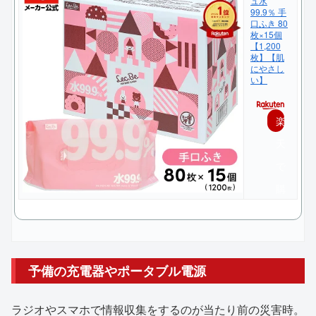
ュ水
99.9％ 手
口ふき 80
枚×15個
【1,200
枚】【肌
にやさし
い】
楽
天
で
購
入
予備の充電器やポータブル電源
ラジオやスマホで情報収集をするのが当たり前の災害時。