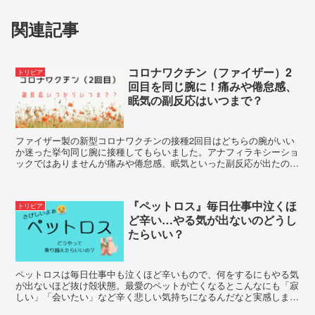
関連記事
コロナワクチン（ファイザー）2
トリビア
回目を同じ腕に！痛みや倦怠感、
眠気の副反応はいつまで？
ファイザー製の新型コロナワクチンの接種2回目はどちらの腕がいい
か迷った挙句同じ腕に接種してもらいました。アナフィラキシーショ
ックではありませんが痛みや倦怠感、眠気といった副反応が出たので
症状やいつからいつまで続くのかを分かる範囲でご紹介します。
『ペットロス』毎日仕事中泣くほ
トリビア
ど辛い…やる気が出ないのどうし
たらいい？
ペットロスは毎日仕事中も泣くほど辛いもので、何をするにもやる気
が出ないほど抜け殻状態。最愛のペットが亡くなるとこんなにも「寂
しい」「会いたい」など辛く悲しい気持ちになるんだなと実感しまし
た。そんな時どうしたらいいのか、マイル子の体験をお話します。