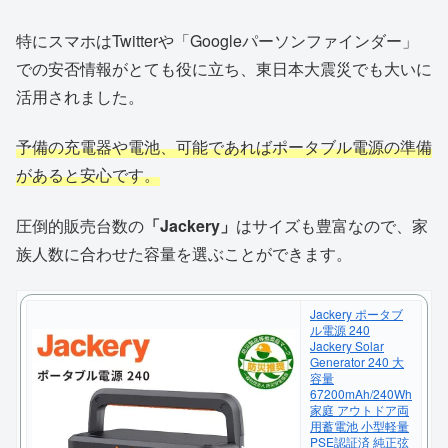
特にスマホはTwitterや「Googleパーソンファインダー」
での安否情報がとても役に立ち、東日本大震災でも大いに
活用されました。
予備の充電器や電池、可能であればポータブル電源の準備
があると安心です。
圧倒的販売台数の
「Jackery」
はサイズも豊富なので、家
族人数に合わせた容量を選ぶことができます。
Jackery ポータブ
ル電源 240
Jackery Solar
Generator 240 大
容量
67200mAh/240Wh
家庭 アウトドア両
用蓄電池 小型軽量
PSE認証済 純正弦