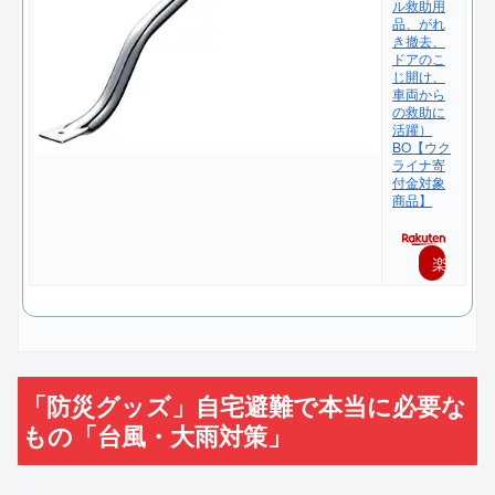
ル救助用
品、がれ
き撤去、
ドアのこ
じ開け、
車両から
の救助に
活躍）
BO【ウク
ライナ寄
付金対象
商品】
楽
天
で
購
「防災グッズ」自宅避難で本当に必要な
入
もの「台風・大雨対策」