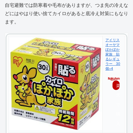
自宅避難では防寒着や毛布がありますが、つま先の冷えな
どにはやはり使い捨てカイロがあると底冷え対策にもなり
ます。
アイリス
オーヤマ
ぽかぽか
家族 貼
るレギュ
ラー 30
個×4
楽
天
で
購
入