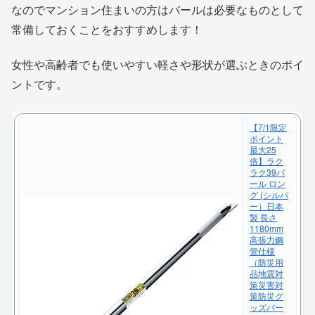
なのでマンション住まいの方はバールは必要なものとして
常備しておくことをおすすめします！
女性や高齢者でも使いやすい軽さや形状が選ぶときのポイ
ントです。
【7/1限定
ポイント
最大25
倍】ラク
ラク39バ
ール ロン
グ (シルバ
ー）日本
製 長さ
1180mm
高張力鋼
管仕様
（防災用
品地震対
策災害対
策防災グ
ッズバー