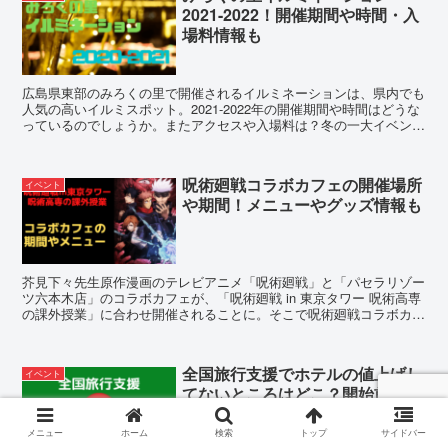
2021-2022！開催期間や時間・入
場料情報も
広島県東部のみろくの里で開催されるイルミネーションは、県内でも
人気の高いイルミスポット。2021-2022年の開催期間や時間はどうな
っているのでしょうか。またアクセスや入場料は？冬の一大イベント
を楽しむための情報をお届けします！
呪術廻戦コラボカフェの開催場所
イベント
や期間！メニューやグッズ情報も
芥見下々先生原作漫画のテレビアニメ「呪術廻戦」と「パセラリゾー
ツ六本木店」のコラボカフェが、「呪術廻戦 in 東京タワー 呪術高専
の課外授業」に合わせ開催されることに。そこで呪術廻戦コラボカフ
ェの開催場所や期間、メニューやグッズ情報をご紹介します！
全国旅行支援でホテルの値上げし
イベント
てないところはどこ？開始前に九
州で安く探した結果
メニュー
ホーム
検索
トップ
サイドバー