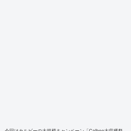
今回はカルビーの大規模キャンペーン「Calbee大収穫祭