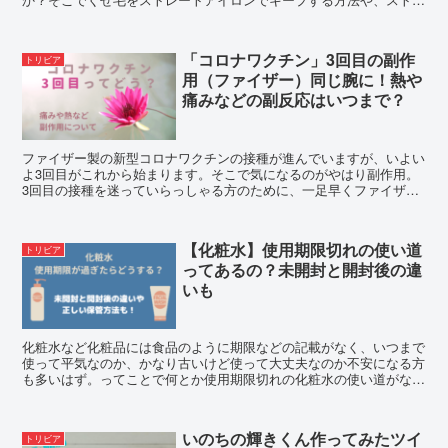
ートアイロンが効かない時の直し方や温度もご紹介します。
「コロナワクチン」3回目の副作
トリビア
用（ファイザー）同じ腕に！熱や
痛みなどの副反応はいつまで？
ファイザー製の新型コロナワクチンの接種が進んでいますが、いよい
よ3回目がこれから始まります。そこで気になるのがやはり副作用。
3回目の接種を迷っていらっしゃる方のために、一足早くファイザー
製で同じ腕に接種した後の副作用についてわかる範囲でご紹介しま
す。
【化粧水】使用期限切れの使い道
トリビア
ってあるの？未開封と開封後の違
いも
化粧水など化粧品には食品のように期限などの記載がなく、いつまで
使って平気なのか、かなり古いけど使って大丈夫なのか不安になる方
も多いはず。ってことで何とか使用期限切れの化粧水の使い道がない
か気になりますよね。そこで今回はその使い道や保管方法についてご
紹介していきます。
いのちの輝きくん作ってみたツイ
トリビア