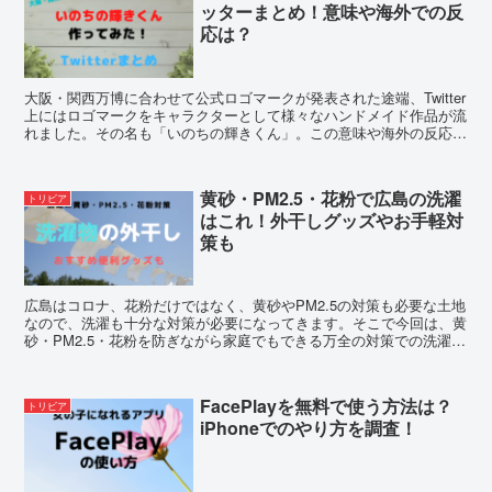
ッターまとめ！意味や海外での反
応は？
大阪・関西万博に合わせて公式ロゴマークが発表された途端、Twitter
上にはロゴマークをキャラクターとして様々なハンドメイド作品が流
れました。その名も「いのちの輝きくん」。この意味や海外の反応を
含めツイッターをまとめてみました。
黄砂・PM2.5・花粉で広島の洗濯
トリビア
はこれ！外干しグッズやお手軽対
策も
広島はコロナ、花粉だけではなく、黄砂やPM2.5の対策も必要な土地
なので、洗濯も十分な対策が必要になってきます。そこで今回は、黄
砂・PM2.5・花粉を防ぎながら家庭でもできる万全の対策での洗濯方
法やお手軽便利外干しグッズなどをご紹介します。
FacePlayを無料で使う方法は？
トリビア
iPhoneでのやり方を調査！