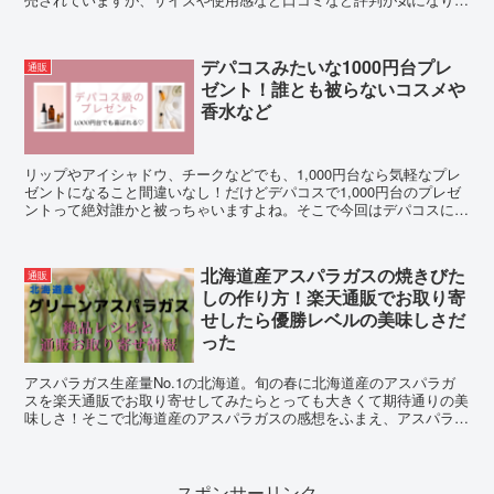
す。そこで販売されている店舗と合わせ調査してみました。
デパコスみたいな1000円台プレ
通販
ゼント！誰とも被らないコスメや
香水など
リップやアイシャドウ、チークなどでも、1,000円台なら気軽なプレ
ゼントになること間違いなし！だけどデパコスで1,000円台のプレゼ
ントって絶対誰かと被っちゃいますよね。そこで今回はデパコスに負
けない1,000円台の韓国コスメで、今アツい誰とも被らない個性的な
アイテムをご紹介します！
北海道産アスパラガスの焼きびた
通販
しの作り方！楽天通販でお取り寄
せしたら優勝レベルの美味しさだ
った
アスパラガス生産量No.1の北海道。旬の春に北海道産のアスパラガ
スを楽天通販でお取り寄せしてみたらとっても大きくて期待通りの美
味しさ！そこで北海道産のアスパラガスの感想をふまえ、アスパラガ
スの絶品レシピや楽天通販のお取り寄せ情報をご紹介します。
スポンサーリンク