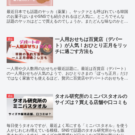
最近日本でも話題のヤッカ（薬菓）。ヤックァとも呼ばれている韓国
のお菓子はいまやSNSでも紹介されるほど人気に。ところでそんな
話題のヤッカはどこで買えるのでしょうか。またどんな味なのかとか
カロリーなんかも気になりますよね。そこでおすすめの食べ方と一緒
にご紹介！
一人用おせちは百貨店（デパー
通販
ト）が人気！おひとり正月をリッ
チに過ごす方法も
一人用や少人数用のおせちが最近話題に。最近は百貨店（デパート）
の一人用おせちが人気のようで、おひとりさまの「ぼっち正月」だけ
ではなく家族でも使えるほど。贅沢に百貨店やデパートのおせちを用
意して、一人でも家族とでものんびりと時間を贅沢に過ごすのもいい
かも！
タオル研究所のミニバスタオルの
通販
サイズは？買える店舗や口コミも
毎日使うタオルですが、最近よく耳にする「ミニバスタオル」を使う
人がじわじわ増えている模様。SNSで話題のタオル研究所からも販
売されていますが、サイズや使用感など口コミなど評判が気になりま