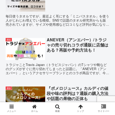
毎日使うタオルですが、最近よく耳にする「ミニバスタオル」を使う
人がじわじわ増えている模様。SNSで話題のタオル研究所からも販
売されていますが、サイズや使用感など口コミなど評判が気になりま
す。そこで販売されている店舗と合わせ調査してみました。
ANEVER（アンエバー）/トラジ
通販
ャの売り切れコラボ通販に店舗は
ある？再販や予約方法も！
トラジャことTravis Japan（トラビスジャパン）のTシャツや靴など
のグッズがすぐに売り切れてしまったと話題に。「ANEVER（アン
エバー）」というアクセサリーブランドとのコラボ商品ですが、今回
この通販サイトの店舗や再販、予約での購入方法をご紹介！
『ポメロジュース』カルディの値
通販
段や味の評判は？通販の購入方法
や話題の果物の正体も
メニュー
ホーム
検索
トップ
サイドバー
CHABAAの『ポメロジュース』がカルディで販売されていますが、