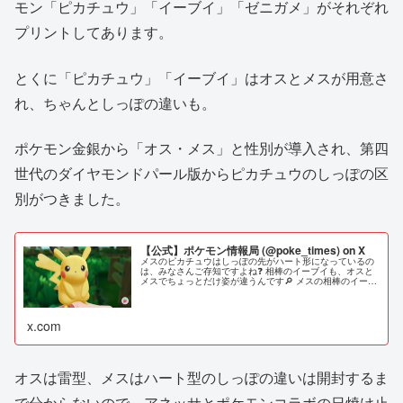
モン「ピカチュウ」「イーブイ」「ゼニガメ」がそれぞれ
プリントしてあります。
とくに「ピカチュウ」「イーブイ」はオスとメスが用意さ
れ、ちゃんとしっぽの違いも。
ポケモン金銀から「オス・メス」と性別が導入され、第四
世代のダイヤモンドパール版からピカチュウのしっぽの区
別がつきました。
【公式】ポケモン情報局 (@poke_times) on X
メスのピカチュウはしっぽの先がハート形になっているの
は、みなさんご存知ですよね❓ 相棒のイーブイも、オスと
メスでちょっとだけ姿が違うんです🔎 メスの相棒のイーブ
イは、しっぽの柄がハート形になっています❤ #ピカブイ
x.com
オスは雷型、メスはハート型のしっぽの違いは開封するま
で分からないので、アネッサとポケモンコラボの日焼け止