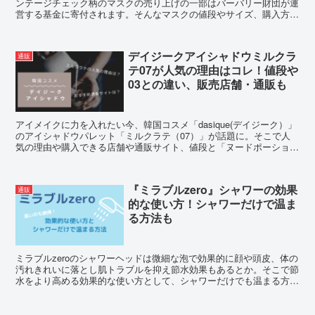
ンテージチェック柄のマスクの売り上げの一部はバーバリー財団が運
営する基金に寄付されます。そんなマスクの値段やサイズ、購入方
法、そして楽天やAmazonで購入は可能かなどを調査。
デイジークアイシャドウミルクラ
通販
テ07が人気の理由はコレ！値段や
03との違い、販売店舗・通販も
アイメイクに力を入れたい今、韓国コスメ「dasique(デイジーク）」
のアイシャドウパレット「ミルクラテ（07）」が話題に。そこで人
気の理由や購入できる店舗や通販サイト、値段と「ヌードポーション
（03）」との違いについて調査してみました。
『ミラブルzero』シャワーの効果
通販
的な使い方！シャワーだけで温ま
る方法も
ミラブルzeroのシャワーヘッドは微細な泡で効果的に顔や頭皮、体の
汚れきれいに落とし肌トラブルを抑え節水効果もあるとか。そこで節
水をより高める効果的な使い方として、シャワーだけでも温まる方法
も合わせ購入して良かった！と思える使い方をご紹介します。