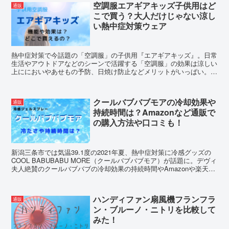
空調服エアギアキッズ子供用はど
通販
こで買う？大人だけじゃない涼し
い熱中症対策ウェア
熱中症対策で今話題の「空調服」の子供用『エアギアキッズ』。日常
生活やアウトドアなどのシーンで活躍する「空調服」の効果は涼しい
上ににおいやあせもの予防、日焼け防止などメリットがいっぱい。そ
こで『エアギアキッズ』をどこで買うことができるかご紹介します！
クールバブバブモアの冷却効果や
通販
持続時間は？Amazonなど通販で
の購入方法や口コミも！
新潟三条市では気温39.1度の2021年夏、熱中症対策に冷感グッズの
COOL BABUBABU MORE（クールバブバブモア）が話題に。デヴィ
夫人絶賛のクールバブバブの冷却効果の持続時間やAmazonや楽天な
どでの通販情報、ツイッターでの口コミもご紹介します。
ハンディファン扇風機フランフラ
通販
ン・ブルーノ・ニトリを比較して
みた！