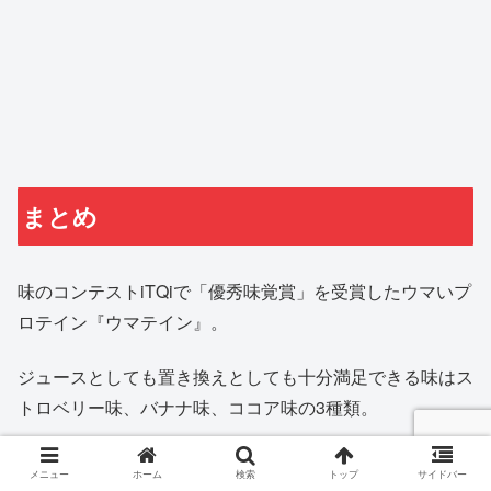
まとめ
味のコンテストiTQiで「優秀味覚賞」を受賞したウマいプ
ロテイン『ウマテイン』。
ジュースとしても置き換えとしても十分満足できる味はス
トロベリー味、バナナ味、ココア味の3種類。
作り方も簡単で牛乳嫌いさんでも抵抗なく味わえるウマテ
メニュー
ホーム
検索
トップ
サイドバー