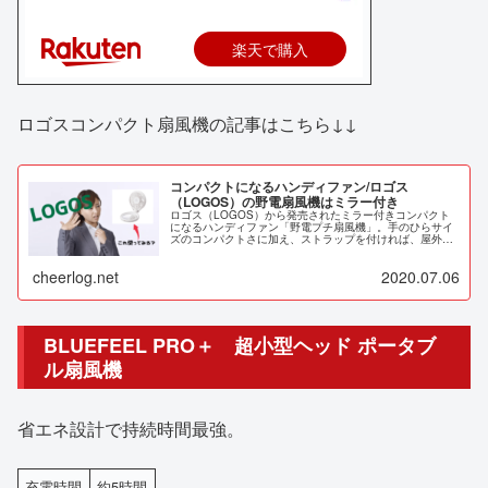
楽天で購入
ロゴスコンパクト扇風機の記事はこちら↓↓
コンパクトになるハンディファン/ロゴス
（LOGOS）の野電扇風機はミラー付き
ロゴス（LOGOS）から発売されたミラー付きコンパクト
になるハンディファン「野電プチ扇風機」。手のひらサイ
ズのコンパクトさに加え、ストラップを付ければ、屋外で
もメイクやヘアスタイルを手軽にお直しできる女性にもう
れしい機能付き。もちろん充電式。
cheerlog.net
2020.07.06
BLUEFEEL PRO＋ 超小型ヘッド ポータブ
ル扇風機
省エネ設計で持続時間最強。
充電時間
約5時間