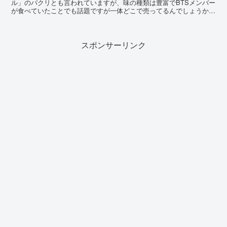
ル」のパクリとも言われていますが、味の種類は豊富でBTSメンバー
が食べていたことでも話題ですが一体どこで売ってるんでしょうか。
そこで売ってる場所やBTSメンバーも好きな味や種類を調査してみま
した。
スポンサーリンク