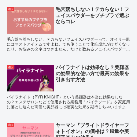
毛穴落ちしない！テカらない！フ
通販
ェイスパウダーをプチプラで選ぶ
ならコレ
毛穴落ち着ちしない、テカらないフェイスパウダーって、オイリー肌
にはマストアイテムですよね。でも使うことで化粧崩れがひどくなっ
たり、お悩みのタネはつきません。だけど数あるフェイスパウダー、
しかもプチプラで、オイリー肌におすすめの商品を見つけました！
パイラナイトは効果なし？美顔器
通販
の効果的な使い方で最高の効果を
引き出す方法
パイラナイト（PYR KNIGHT）という美顔器は本当に効果なしな
の？エステサロンなどで使用される業務用「パイラソード」を家庭用
に落とし込んだ高価な美顔器には確実な効果を期待しちゃいますよ
ね。そこで今回はお値段以上の効果を実感するために効果的な使い方
をご紹介！
ヤーマン『ブライトドライヤーフ
通販
ォトイオン』の価格は？風量や美