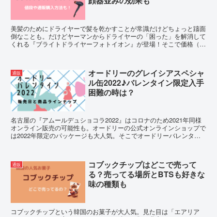
顔器並みの効果も
美髪のためにドライヤーで髪を乾かすことが常識だけどちょっと躊面
倒なことも。だけどヤーマンからドライヤーの「困った」を解消して
くれる『ブライトドライヤーフォトイオン』が登場！そこで価格（値
段）やその風量、そして美顔器並みの効果をご紹介します。
オードリーのグレイシアスペシャ
通販
ル缶2022♪バレンタイン限定入手
困難の時は？
名古屋の『アムールデュショコラ2022』はコロナのため2021年同様
オンライン販売の可能性も。オードリーの公式オンラインショップで
は2022年限定のパッケージも大人気。そこでオードリーバレンタイ
ン限定グレイシアスペシャル缶について調査しました。
コブックチップはどこで売って
通販
る？売ってる場所とBTSも好きな
味の種類も
コブックチップという韓国のお菓子が大人気。見た目は「エアリア