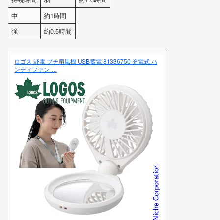
中
約1時間
強
約0.5時間
ロゴス 野電 プチ扇風機 USB蓄電 81336750 充電式 ハ
ンディファン …