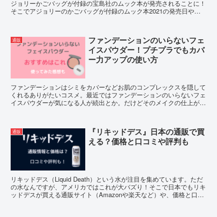
ジョリーかごバッグが付録の宝島社のムック本が発売されることに！
そこでアジョリーのかごバッグが付録のムック本2021の発売日や店
舗、通販での購入方法をご紹介します。
ファンデーションのいらないフェ
通販
イスパウダー！プチプラでもカバ
ー力アップの使い方
ファンデーションはシミをカバーなどお肌のコンプレックスを隠して
くれるありがたいコスメ。最近ではファンデーションのいらないフェ
イスパウダーが気になる人が続出とか。だけどそのメイクの仕上がり
って気になりませんか？そこでその使い方やおすすめと合わせ、使っ
てみた感想をご紹介します。
『リキッドデス』日本の通販で買
通販
える？価格と口コミや評判も
リキッドデス（Liquid Death）という水が注目を集めています。ただ
の水なんですが、アメリカではこれが大バズり！そこで日本でもリキ
ッドデスが買える通販サイト（Amazonや楽天など）や、価格と口コ
ミなどの評判について調査してみました。