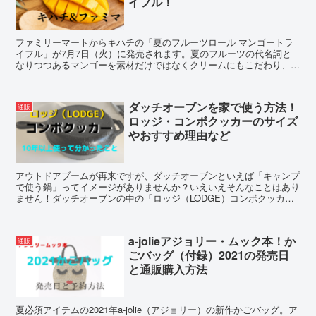
イフル！
ファミリーマートからキハチの「夏のフルーツロール マンゴートラ
イフル」が7月7日（火）に発売されます。夏のフルーツの代名詞と
なりつつあるマンゴーを素材だけではなくクリームにもこだわり、丸
ごとマンゴーを楽しめるお手頃価格のロールケーキです。
ダッチオーブンを家で使う方法！
通販
ロッジ・コンボクッカーのサイズ
やおすすめ理由など
アウトドアブームが再来ですが、ダッチオーブンといえば「キャンプ
で使う鍋」ってイメージがありませんか？いえいえそんなことはあり
ません！ダッチオーブンの中の「ロッジ（LODGE）コンボクッカ
ー」はおすすめなので、家で使う方法などをご紹介します。
a-jolieアジョリー・ムック本！か
通販
ごバッグ（付録）2021の発売日
と通販購入方法
夏必須アイテムの2021年a-jolie（アジョリー）の新作かごバッグ。ア