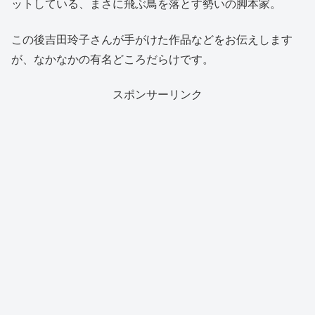
ットしている、まさに飛ぶ鳥を落とす勢いの脚本家。
この後吉田玲子さんが手がけた作品などをお伝えします
が、なかなかの有名どころだらけです。
スポンサーリンク