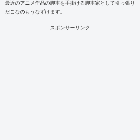
最近のアニメ作品の脚本を手掛ける脚本家として引っ張り
だこなのもうなずけます。
スポンサーリンク