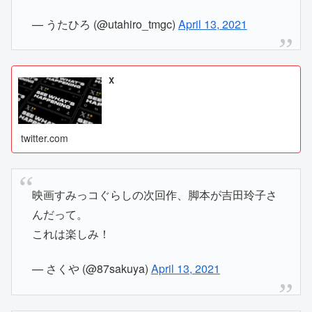
— うたひろ (@utahiro_tmgc)
April 13, 2021
X
twitter.com
映画すみっコぐらしの次回作、脚本が吉田玲子さ
んだって。
これは楽しみ！
— さくや (@87sakuya)
April 13, 2021