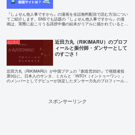
『しょせん他人事ですから』の漫画を全話無料配信で読む方法につい
てご紹介します。SNSでも話題の『しょせん他人事ですから』の漫
画は、実際に起こりうる誹謗中傷の結末がリアルに描かれていると評
判。そこで無料で読むことができる配信サイトと値段、単行本の発売
日も調査してみました。
近田力丸（RIKIMARU）のプロフ
エンタメ
ィールと振付師・ダンサーとして
のすごさ！
近田力丸（RIKIMARU）が中国プデュの『創造営2021』で視聴者投
票3位に。日本人のサンタ、ミカらと「INTO1（イントゥーワン）」
のメンバーとしてデビューが決定したダンサー力丸のプロフィールと
振付師やダンサーとしての凄さを調査しました。
スポンサーリンク