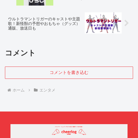
ウルトラマントリガーのキャストや主題
歌！新怪獣の予想やおもちゃ（グッズ）
通販、放送日も
コメント
コメントを書き込む
ホーム
エンタメ