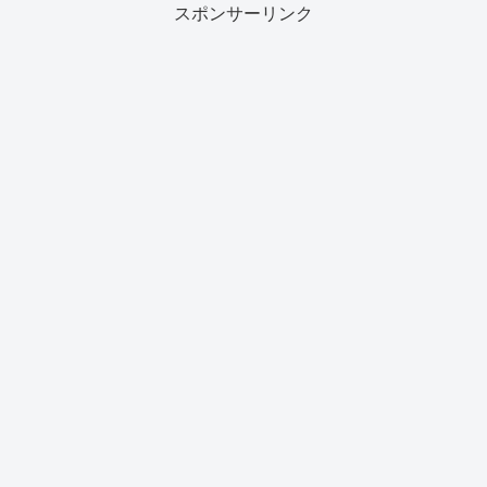
スポンサーリンク