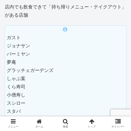
店内でも飲食できて「持ち帰りメニュー・テイクアウト」
がある店舗
ガスト
ジョナサン
バーミヤン
夢庵
グラッチェガーデンズ
しゃぶ葉
くら寿司
小僧寿し
スシロー
スタバ
タリーズ
コメダ
メニュー
ホーム
検索
トップ
サイドバー