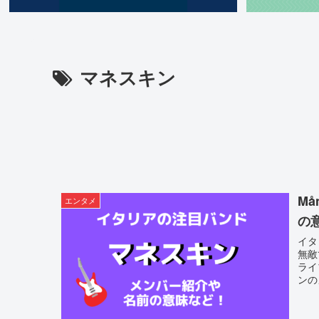
マネスキン
M
エンタメ
の
イタ
無敵
ライ
ンの